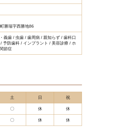
町勝瑞字西勝地86
義歯 / 虫歯 / 歯周病 / 親知らず / 歯科口
/ 予防歯科 / インプラント / 美容診療 / ホ
顎関節症
土
日
祝
〇
休
休
〇
休
休