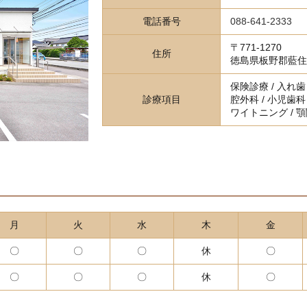
電話番号
088-641-2333
〒771-1270
住所
徳島県板野郡藍住
保険診療 / 入れ歯・
診療項目
腔外科 / 小児歯科 
ワイトニング / 
月
火
水
木
金
〇
〇
〇
休
〇
〇
〇
〇
休
〇