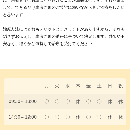
に、患者さまのお話に耳を傾けることが重要なのです。それを踏ま
えて、できるだけ患者さまのご希望に添いながら良い治療をしたい
と思います。
治療方法にはどれもメリットとデメリットがありますから、それも
隠さずお伝えし、患者さまの納得に基づいて決定します。恐怖や不
安なく、穏やかな気持ちで治療を受けてください。
月
火
水
木
金
土
日
祝
09:30～13:00
〇
〇
〇
休
〇
〇
休
休
14:30～19:00
〇
〇
〇
休
〇
〇
休
休