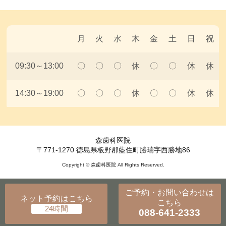
月
火
水
木
金
土
日
祝
09:30～13:00
〇
〇
〇
休
〇
〇
休
休
14:30～19:00
〇
〇
〇
休
〇
〇
休
休
森歯科医院
〒771-1270 徳島県板野郡藍住町勝瑞字西勝地86
Copyright © 森歯科医院 All Rights Reserved.
ご予約・お問い合わせ
は
ネット予約
はこちら
こちら
088-641-2333